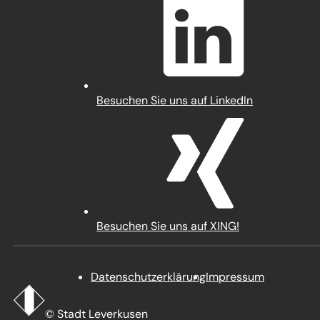
einem
neuen
Tab)
(Öffnet
Besuchen Sie uns auf LinkedIn
in
einem
neuen
Tab)
(Öffnet
Besuchen Sie uns auf XING!
in
einem
neuen
Datenschutz­erklärung
Impressum
Tab)
Startseite
Stadt
© Stadt Leverkusen