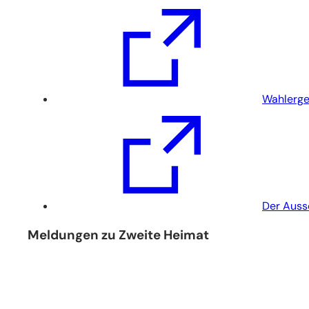
(Öffnet
in
einem
neuen
Tab)
Wahlerge
(Öffnet
in
einem
neuen
Tab)
Der Auss
Meldungen zu Zweite Heimat