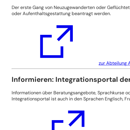
Der erste Gang von Neuzugewanderten oder Geflüchteten
oder Aufenthaltsgestattung beantragt werden.
(Öffnet
in
einem
neuen
Tab)
zur Abteilung
Informieren: Integrationsportal de
Informationen über Beratungsangebote, Sprachkurse oder
Integrationsportal ist auch in den Sprachen Englisch, F
(Öffnet
in
einem
neuen