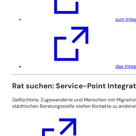
Tab)
zum Integ
(Öffnet
in
einem
neuen
Tab)
das Integ
Rat suchen: Service-Point Integra
Geflüchtete, Zugewanderte und Menschen mit Migrations
städtischen Beratungsstelle stellen Kontakte zu andere
(Öffnet
in
einem