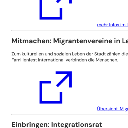
neuen
Tab)
mehr Infos im 
Mitmachen: Migrantenvereine in L
Zum kulturellen und sozialen Leben der Stadt zählen di
Familienfest International verbinden die Menschen.
(Öffnet
in
einem
neuen
Tab)
Übersicht: Mig
Einbringen: Integrationsrat