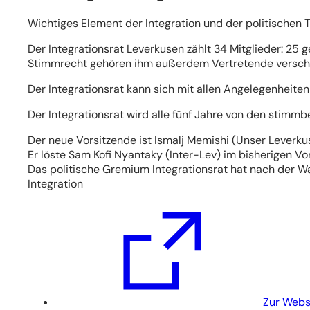
Wichtiges Element der Integration und der politischen Te
Der Integrationsrat Leverkusen zählt 34 Mitglieder: 25
Stimmrecht gehören ihm außerdem Vertretende verschied
Der Integrationsrat kann sich mit allen Angelegenheite
Der Integrationsrat wird alle fünf Jahre von den sti
Der neue Vorsitzende ist Ismalj Memishi (Unser Leverk
Er löste Sam Kofi Nyantaky (Inter-Lev) im bisherigen Vor
Das politische Gremium Integrationsrat hat nach der W
Integration
(Öffnet
in
einem
neuen
Tab)
Zur Websi